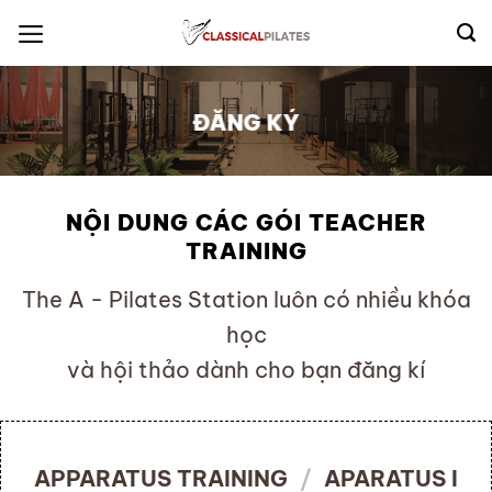
Skip
to
content
ĐĂNG KÝ
NỘI DUNG CÁC GÓI TEACHER
TRAINING
The A - Pilates Station luôn có nhiều khóa
học
và hội thảo dành cho bạn đăng kí
APPARATUS TRAINING
/
APARATUS I