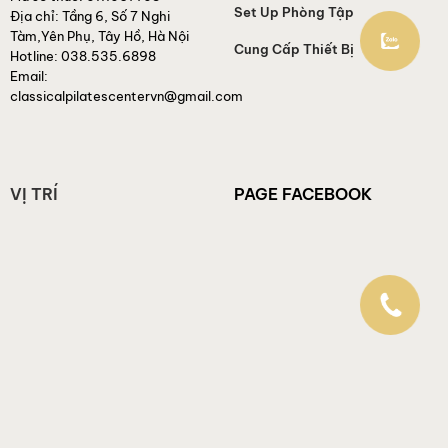
Set Up Phòng Tập
Địa chỉ:
Tầng 6, Số 7 Nghi
Tàm,Yên Phụ, Tây Hồ, Hà Nội
Cung Cấp Thiết Bị
Hotline:
038.535.6898
Email:
classicalpilatescentervn@gmail.com
VỊ TRÍ
PAGE FACEBOOK