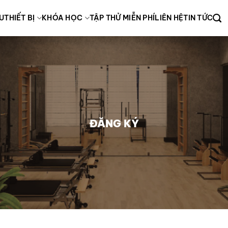
ỆU
THIẾT BỊ
KHÓA HỌC
TẬP THỬ MIỄN PHÍ
LIÊN HỆ
TIN TỨC
ĐĂNG KÝ