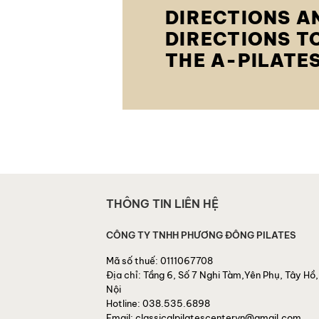
DIRECTIONS A
DIRECTIONS T
THE A-PILATE
THÔNG TIN LIÊN HỆ
CÔNG TY TNHH PHƯƠNG ĐÔNG PILATES
Mã số thuế:
0111067708
Địa chỉ:
Tầng 6, Số 7 Nghi Tàm,Yên Phụ, Tây Hồ,
Nội
Hotline:
038.535.6898
Email:
classicalpilatescentervn@gmail.com