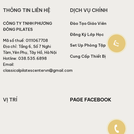
THÔNG TIN LIÊN HỆ
DỊCH VỤ CHÍNH
CÔNG TY TNHH PHƯƠNG
Đào Tạo Giáo Viên
ĐÔNG PILATES
Đăng Ký Lớp Học
Mã số thuế:
0111067708
Set Up Phòng Tập
Địa chỉ:
Tầng 6, Số 7 Nghi
Tàm,Yên Phụ, Tây Hồ, Hà Nội
Cung Cấp Thiết Bị
Hotline:
038.535.6898
Email:
classicalpilatescentervn@gmail.com
VỊ TRÍ
PAGE FACEBOOK