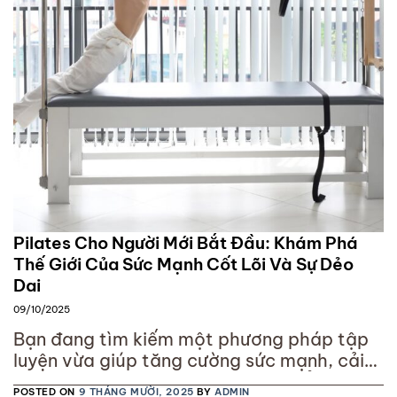
Pilates Cho Người Mới Bắt Đầu: Khám Phá
Thế Giới Của Sức Mạnh Cốt Lõi Và Sự Dẻo
Dai
09/10/2025
Bạn đang tìm kiếm một phương pháp tập
luyện vừa giúp tăng cường sức mạnh, cải
thiện vóc dáng, vừa giảm căng thẳng tinh
POSTED ON
9 THÁNG MƯỜI, 2025
BY
ADMIN