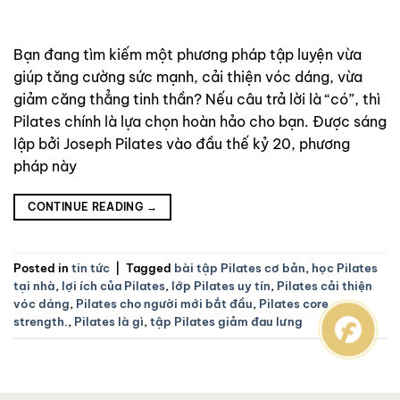
thần? Nếu câu trả lời là “có”, thì Pilates
chính là lựa chọn hoàn hảo cho bạn. Được
sáng lập bởi Joseph Pilates vào đầu thế kỷ
Bạn đang tìm kiếm một phương pháp tập luyện vừa
20, phương pháp này
giúp tăng cường sức mạnh, cải thiện vóc dáng, vừa
giảm căng thẳng tinh thần? Nếu câu trả lời là “có”, thì
Pilates chính là lựa chọn hoàn hảo cho bạn. Được sáng
lập bởi Joseph Pilates vào đầu thế kỷ 20, phương
pháp này
CONTINUE READING
→
Posted in
tin tức
|
Tagged
bài tập Pilates cơ bản
,
học Pilates
tại nhà
,
lợi ích của Pilates
,
lớp Pilates uy tín
,
Pilates cải thiện
vóc dáng
,
Pilates cho người mới bắt đầu
,
Pilates core
strength.
,
Pilates là gì
,
tập Pilates giảm đau lưng