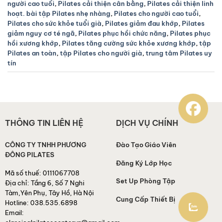
người cao tuổi
,
Pilates cải thiện cân bằng
,
Pilates cải thiện linh
hoạt. bài tập Pilates nhẹ nhàng
,
Pilates cho người cao tuổi
,
Pilates cho sức khỏe tuổi già
,
Pilates giảm đau khớp
,
Pilates
giảm nguy cơ té ngã
,
Pilates phục hồi chức năng
,
Pilates phục
hồi xương khớp
,
Pilates tăng cường sức khỏe xương khớp
,
tập
Pilates an toàn
,
tập Pilates cho người già
,
trung tâm Pilates uy
tín
THÔNG TIN LIÊN HỆ
DỊCH VỤ CHÍNH
CÔNG TY TNHH PHƯƠNG
Đào Tạo Giáo Viên
ĐÔNG PILATES
Đăng Ký Lớp Học
Mã số thuế:
0111067708
Set Up Phòng Tập
Địa chỉ:
Tầng 6, Số 7 Nghi
Tàm,Yên Phụ, Tây Hồ, Hà Nội
Cung Cấp Thiết Bị
Hotline:
038.535.6898
Email: