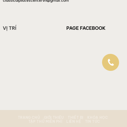
classicalpilatescentervn@gmail.com
VỊ TRÍ
PAGE FACEBOOK
TRANG CHỦ
GIỚI THIỆU
THIẾT BỊ
KHÓA HỌC
TẬP THỬ MIỄN PHÍ
LIÊN HỆ
TIN TỨC