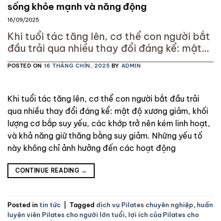
sống khỏe mạnh và năng động
16/09/2025
Khi tuổi tác tăng lên, cơ thể con người bắt
đầu trải qua nhiều thay đổi đáng kể: mật
độ xương giảm, khối lượng cơ bắp suy yếu,
POSTED ON
16 THÁNG CHÍN, 2025
BY
ADMIN
các khớp trở nên kém linh hoạt, và khả
năng giữ thăng bằng suy giảm. Những yếu
tố này không chỉ ảnh hưởng đến các hoạt
Khi tuổi tác tăng lên, cơ thể con người bắt đầu trải
động
qua nhiều thay đổi đáng kể: mật độ xương giảm, khối
lượng cơ bắp suy yếu, các khớp trở nên kém linh hoạt,
và khả năng giữ thăng bằng suy giảm. Những yếu tố
này không chỉ ảnh hưởng đến các hoạt động
CONTINUE READING
→
Posted in
tin tức
|
Tagged
dịch vụ Pilates chuyên nghiệp
,
huấn
luyện viên Pilates cho người lớn tuổi
,
lợi ích của Pilates cho