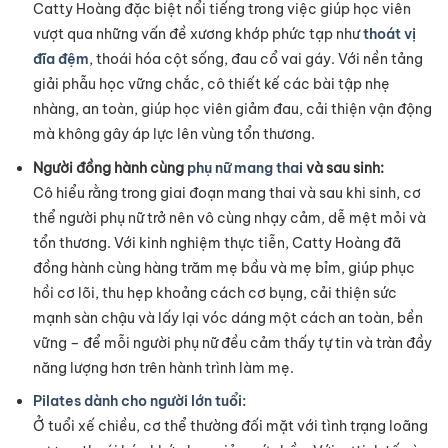
Catty Hoàng đặc biệt nổi tiếng trong việc giúp học viên
vượt qua những vấn đề xương khớp phức tạp như
thoát vị
đĩa đệm
, thoái hóa cột sống, đau cổ vai gáy. Với nền tảng
giải phẫu học vững chắc, cô thiết kế các bài tập nhẹ
nhàng, an toàn, giúp học viên giảm đau, cải thiện vận động
mà không gây áp lực lên vùng tổn thương.
Người đồng hành cùng
phụ nữ mang thai
và sau sinh:
Cô hiểu rằng trong giai đoạn mang thai và sau khi sinh, cơ
thể người phụ nữ trở nên vô cùng nhạy cảm, dễ mệt mỏi và
tổn thương. Với kinh nghiệm thực tiễn, Catty Hoàng đã
đồng hành cùng hàng trăm mẹ bầu và mẹ bỉm, giúp phục
hồi cơ lõi, thu hẹp khoảng cách cơ bụng, cải thiện sức
mạnh sàn chậu và lấy lại vóc dáng một cách an toàn, bền
vững – để mỗi người phụ nữ đều cảm thấy tự tin và tràn đầy
năng lượng hơn trên hành trình làm mẹ.
Pilates dành cho người lớn tuổi:
Ở tuổi xế chiều, cơ thể thường đối mặt với tình trạng loãng