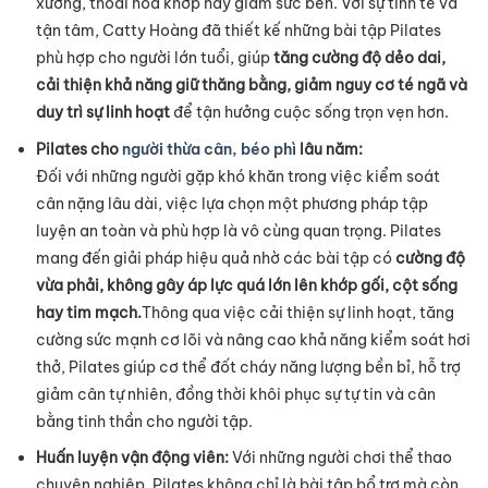
xương, thoái hóa khớp hay giảm sức bền. Với sự tinh tế và
tận tâm, Catty Hoàng đã thiết kế những bài tập Pilates
phù hợp cho người lớn tuổi, giúp
tăng cường độ dẻo dai,
cải thiện khả năng giữ thăng bằng, giảm nguy cơ té ngã và
duy trì sự linh hoạt
để tận hưởng cuộc sống trọn vẹn hơn.
Pilates cho
người thừa cân, béo phì
lâu năm:
Đối với những người gặp khó khăn trong việc kiểm soát
cân nặng lâu dài, việc lựa chọn một phương pháp tập
luyện an toàn và phù hợp là vô cùng quan trọng. Pilates
mang đến giải pháp hiệu quả nhờ các bài tập có
cường độ
vừa phải, không gây áp lực quá lớn lên khớp gối, cột sống
hay tim mạch.
Thông qua việc cải thiện sự linh hoạt, tăng
cường sức mạnh cơ lõi và nâng cao khả năng kiểm soát hơi
thở, Pilates giúp cơ thể đốt cháy năng lượng bền bỉ, hỗ trợ
giảm cân tự nhiên, đồng thời khôi phục sự tự tin và cân
bằng tinh thần cho người tập.
Huấn luyện vận động viên:
Với những người chơi thể thao
chuyên nghiệp, Pilates không chỉ là bài tập bổ trợ mà còn