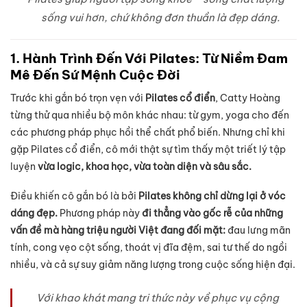
sống vui hơn, chứ không đơn thuần là đẹp dáng.
1. Hành Trình Đến Với Pilates: Từ Niềm Đam
Mê Đến Sứ Mệnh Cuộc Đời
Trước khi gắn bó trọn vẹn với
Pilates cổ điển
, Catty Hoàng
từng thử qua nhiều bộ môn khác nhau: từ gym, yoga cho đến
các phương pháp phục hồi thể chất phổ biến. Nhưng chỉ khi
gặp Pilates cổ điển, cô mới thật sự tìm thấy một triết lý tập
luyện
vừa logic, khoa học, vừa toàn diện và sâu sắc.
Điều khiến cô gắn bó là bởi
Pilates không chỉ dừng lại ở vóc
dáng đẹp.
Phương pháp này
đi thẳng vào gốc rễ của những
vấn đề mà hàng triệu người Việt đang đối mặt:
đau lưng mãn
tính, cong vẹo cột sống, thoát vị đĩa đệm, sai tư thế do ngồi
nhiều, và cả sự suy giảm năng lượng trong cuộc sống hiện đại.
Với khao khát mang tri thức này về phục vụ cộng