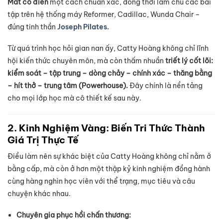
Mat cổ điển
một cách chuẩn xác, đồng thời làm chủ các bài
tập trên hệ thống máy Reformer, Cadillac, Wunda Chair –
đúng tinh thần
Joseph Pilates.
Từ quá trình học hỏi gian nan ấy, Catty Hoàng không chỉ lĩnh
hội kiến thức chuyên môn, mà còn thấm nhuần
triết lý cốt lõi:
kiểm soát – tập trung – dòng chảy – chính xác – thăng bằng
– hít thở – trung tâm (Powerhouse).
Đây chính là nền tảng
cho mọi lớp học mà cô thiết kế sau này.
2. Kinh Nghiệm Vàng: Biến Tri Thức Thành
Giá Trị Thực Tế
Điều làm nên sự khác biệt của Catty Hoàng không chỉ nằm ở
bằng cấp, mà còn ở hơn một thập kỷ kinh nghiệm đồng hành
cùng hàng nghìn học viên với thể trạng, mục tiêu và câu
chuyện khác nhau.
Chuyên gia phục hồi chấn thương: