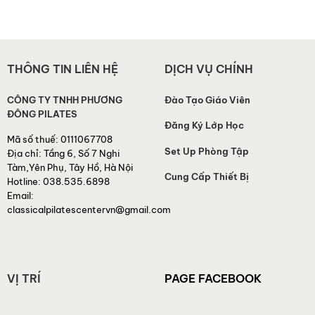
Biệt Độc Đáo
Pilates Cổ Điển Được Tôn
Vinh
THÔNG TIN LIÊN HỆ
DỊCH VỤ CHÍNH
CÔNG TY TNHH PHƯƠNG
Đào Tạo Giáo Viên
ĐÔNG PILATES
Đăng Ký Lớp Học
Mã số thuế:
0111067708
Set Up Phòng Tập
Địa chỉ:
Tầng 6, Số 7 Nghi
Tàm,Yên Phụ, Tây Hồ, Hà Nội
Cung Cấp Thiết Bị
Hotline:
038.535.6898
Email:
classicalpilatescentervn@gmail.com
VỊ TRÍ
PAGE FACEBOOK