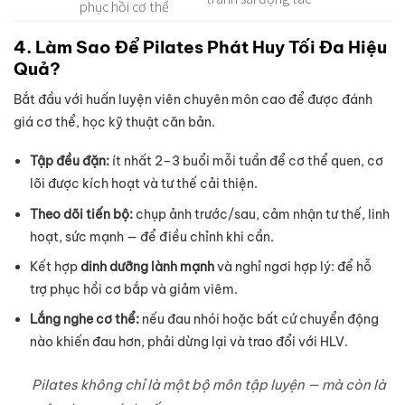
phục hồi cơ thể
4. Làm Sao Để Pilates Phát Huy Tối Đa Hiệu
Quả?
Bắt đầu với huấn luyện viên chuyên môn cao để được đánh
giá cơ thể, học kỹ thuật căn bản.
Tập đều đặn:
ít nhất 2–3 buổi mỗi tuần để cơ thể quen, cơ
lõi được kích hoạt và tư thế cải thiện.
Theo dõi tiến bộ:
chụp ảnh trước/sau, cảm nhận tư thế, linh
hoạt, sức mạnh — để điều chỉnh khi cần.
Kết hợp
dinh dưỡng lành mạnh
và nghỉ ngơi hợp lý: để hỗ
trợ phục hồi cơ bắp và giảm viêm.
Lắng nghe cơ thể:
nếu đau nhói hoặc bất cứ chuyển động
nào khiến đau hơn, phải dừng lại và trao đổi với HLV.
Pilates không chỉ là một bộ môn tập luyện — mà còn là