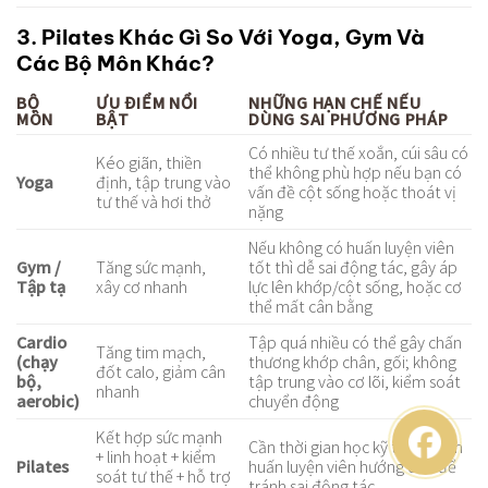
3. Pilates Khác Gì So Với Yoga, Gym Và
Các Bộ Môn Khác?
BỘ
ƯU ĐIỂM NỔI
NHỮNG HẠN CHẾ NẾU
MÔN
BẬT
DÙNG SAI PHƯƠNG PHÁP
Có nhiều tư thế xoắn, cúi sâu có
Kéo giãn, thiền
thể không phù hợp nếu bạn có
Yoga
định, tập trung vào
vấn đề cột sống hoặc thoát vị
tư thế và hơi thở
nặng
Nếu không có huấn luyện viên
Gym /
Tăng sức mạnh,
tốt thì dễ sai động tác, gây áp
Tập tạ
xây cơ nhanh
lực lên khớp/cột sống, hoặc cơ
thể mất cân bằng
Cardio
Tập quá nhiều có thể gây chấn
Tăng tim mạch,
(chạy
thương khớp chân, gối; không
đốt calo, giảm cân
bộ,
tập trung vào cơ lõi, kiểm soát
nhanh
aerobic)
chuyển động
Kết hợp sức mạnh
Cần thời gian học kỹ thuật, cần
+ linh hoạt + kiểm
Pilates
huấn luyện viên hướng dẫn để
soát tư thế + hỗ trợ
tránh sai động tác