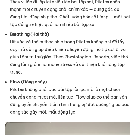
Thay vì lặp đi lặp lại nhiều lần bài tập sai, Pilates nhấn
mạnh mỗi chuyển động phải chính xác — đúng góc độ,
đúng lực, đúng nhịp thở. Chất lượng hơn số lượng — một bài
tập đúng sẽ hiệu quả hơn nhiều bài tập sai.
Breathing (Hơi thở)
Hít vào và thở ra theo nhịp trong Pilates không chỉ để lấy
oxy mà còn giúp điều khiển chuyển động, hỗ trợ cơ lõi và
giúp tâm trí thư giãn. Theo Physiological Reports, việc thở
đúng làm giảm hormone stress và cải thiện khả năng tập
trung.
Flow (Dòng chảy)
Pilates không phải các bài tập rời rạc mà là một chuỗi
chuyển động mượt mà, liên tục. Flow giúp cơ thể bạn vận
động uyển chuyển, tránh tình trạng bị “đứt quãng” giữa các
động tác gây mỏi, mất động lực.