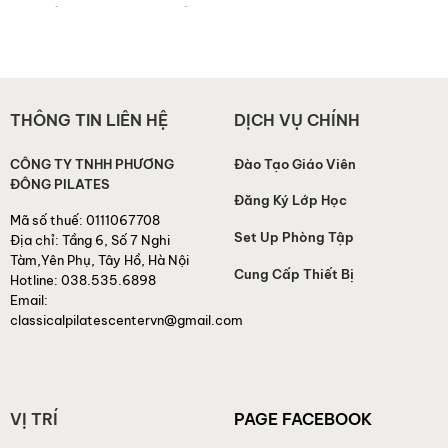
Viên Pilates: Hơn Cả Một
Truyền Lửa Và Nâng Tầm
Nghề, Đó Là Sứ Mệnh
Pilates Cổ Điển Tại Việt
Nam
THÔNG TIN LIÊN HỆ
DỊCH VỤ CHÍNH
CÔNG TY TNHH PHƯƠNG
Đào Tạo Giáo Viên
ĐÔNG PILATES
Đăng Ký Lớp Học
Mã số thuế:
0111067708
Set Up Phòng Tập
Địa chỉ:
Tầng 6, Số 7 Nghi
Tàm,Yên Phụ, Tây Hồ, Hà Nội
Cung Cấp Thiết Bị
Hotline:
038.535.6898
Email:
classicalpilatescentervn@gmail.com
VỊ TRÍ
PAGE FACEBOOK