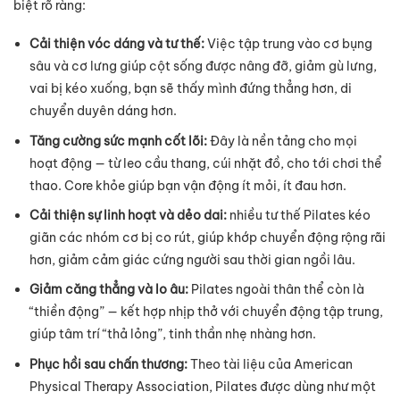
biệt rõ ràng:
Cải thiện vóc dáng và tư thế:
Việc tập trung vào cơ bụng
sâu và cơ lưng giúp cột sống được nâng đỡ, giảm gù lưng,
vai bị kéo xuống, bạn sẽ thấy mình đứng thẳng hơn, di
chuyển duyên dáng hơn.
Tăng cường sức mạnh cốt lõi:
Đây là nền tảng cho mọi
hoạt động — từ leo cầu thang, cúi nhặt đồ, cho tới chơi thể
thao. Core khỏe giúp bạn vận động ít mỏi, ít đau hơn.
Cải thiện sự linh hoạt và dẻo dai:
nhiều tư thế Pilates kéo
giãn các nhóm cơ bị co rút, giúp khớp chuyển động rộng rãi
hơn, giảm cảm giác cứng người sau thời gian ngồi lâu.
Giảm căng thẳng và lo âu:
Pilates ngoài thân thể còn là
“thiền động” — kết hợp nhịp thở với chuyển động tập trung,
giúp tâm trí “thả lỏng”, tinh thần nhẹ nhàng hơn.
Phục hồi sau chấn thương:
Theo tài liệu của American
Physical Therapy Association, Pilates được dùng như một