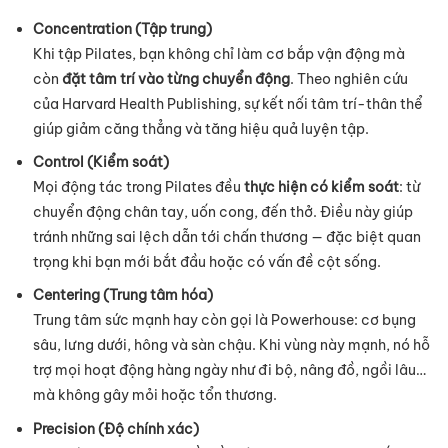
Concentration (Tập trung)
Khi tập Pilates, bạn không chỉ làm cơ bắp vận động mà
còn
đặt tâm trí vào từng chuyển động
. Theo nghiên cứu
của Harvard Health Publishing, sự kết nối tâm trí-thân thể
giúp giảm căng thẳng và tăng hiệu quả luyện tập.
Control (Kiểm soát)
Mọi động tác trong Pilates đều
thực hiện có kiểm soát
: từ
chuyển động chân tay, uốn cong, đến thở. Điều này giúp
tránh những sai lệch dẫn tới chấn thương — đặc biệt quan
trọng khi bạn mới bắt đầu hoặc có vấn đề cột sống.
Centering (Trung tâm hóa)
Trung tâm sức mạnh hay còn gọi là Powerhouse: cơ bụng
sâu, lưng dưới, hông và sàn chậu. Khi vùng này mạnh, nó hỗ
trợ mọi hoạt động hàng ngày như đi bộ, nâng đồ, ngồi lâu…
mà không gây mỏi hoặc tổn thương.
Precision (Độ chính xác)