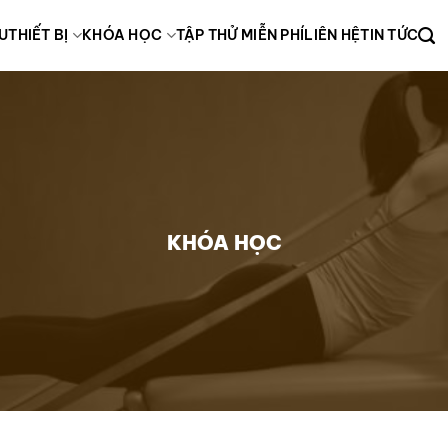
ỆU
THIẾT BỊ
KHÓA HỌC
TẬP THỬ MIỄN PHÍ
LIÊN HỆ
TIN TỨC
KHÓA HỌC