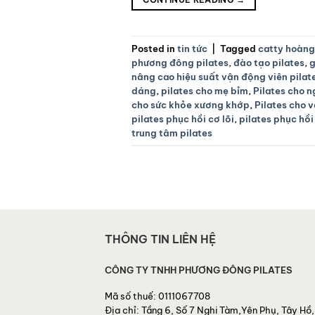
Posted in
tin tức
|
Tagged
catty hoàng
phương đông pilates
,
đào tạo pilates
,
g
nâng cao hiệu suất vận động viên pilat
dáng
,
pilates cho mẹ bỉm
,
Pilates cho n
cho sức khỏe xương khớp
,
Pilates cho 
pilates phục hồi cơ lõi
,
pilates phục hồ
trung tâm pilates
THÔNG TIN LIÊN HỆ
CÔNG TY TNHH PHƯƠNG ĐÔNG PILATES
Mã số thuế:
0111067708
Địa chỉ:
Tầng 6, Số 7 Nghi Tàm,Yên Phụ, Tây Hồ,