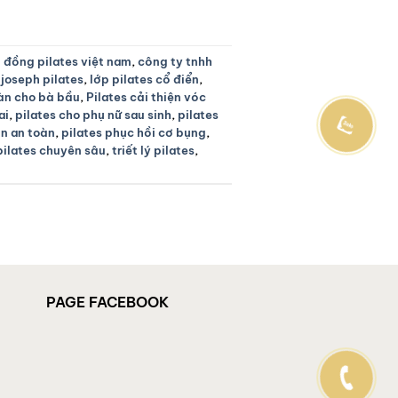
 đồng pilates việt nam
,
công ty tnhh
,
joseph pilates
,
lớp pilates cổ điển
,
oàn cho bà bầu
,
Pilates cải thiện vóc
ai
,
pilates cho phụ nữ sau sinh
,
pilates
ân an toàn
,
pilates phục hồi cơ bụng
,
pilates chuyên sâu
,
triết lý pilates
,
PAGE FACEBOOK