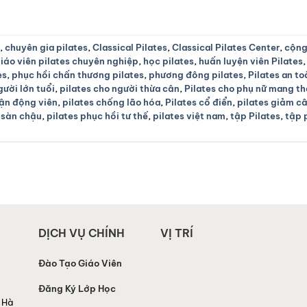
,
chuyên gia pilates
,
Classical Pilates
,
Classical Pilates Center
,
cộng
iáo viên pilates chuyên nghiệp
,
học pilates
,
huấn luyện viên Pilates
es
,
phục hồi chấn thương pilates
,
phương đông pilates
,
Pilates an t
gười lớn tuổi
,
pilates cho người thừa cân
,
Pilates cho phụ nữ mang th
vận động viên
,
pilates chống lão hóa
,
Pilates cổ điển
,
pilates giảm c
i sàn chậu
,
pilates phục hồi tư thế
,
pilates việt nam
,
tập Pilates
,
tập 
DỊCH VỤ CHÍNH
VỊ TRÍ
Đào Tạo Giáo Viên
Đăng Ký Lớp Học
 Hà