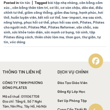
Posted in
tin tức
|
Tagged
bài tập nhẹ nhàng
,
cân bằng cảm
xúc.
,
cân bằng thân tâm trí
,
cơ lõi
,
cơ sàn chậu
,
dẻo dai
,
điều
chỉnh tư thế
,
giảm căng thẳng
,
giảm đau lưng
,
hạnh phúc
,
hơi
thở
,
huấn luyện viên
,
kết nối cơ thể
,
low-impact
,
mẹ sau sinh
,
năng lượng
,
phục hồi cơ thể
,
phục hồi sau sinh
,
Pilates
,
Pilates
cho người mới
,
Pilates Mat
,
Pilates Reformer
,
săn chắc
,
sau
sinh
,
sức khỏe toàn diện
,
sức mạnh cơ bụng
,
tái sinh
,
tập
Pilates đúng cách
,
thiên chức làm mẹ
,
thon gọn
,
thư giãn
,
tự
tin
,
vóc dáng
THÔNG TIN LIÊN HỆ
DỊCH VỤ CHÍNH
CÔNG TY TNHH PHƯƠNG
Đào Tạo Giáo Viên
ĐÔNG PILATES
Đăng Ký Lớp Học
Mã số thuế:
0111067708
Set Up Phòng Tập
Địa chỉ:
Tầng 6, Số 7 Nghi
Tàm,Yên Phụ, Tây Hồ, Hà Nội
Cung Cấp Thiết Bị