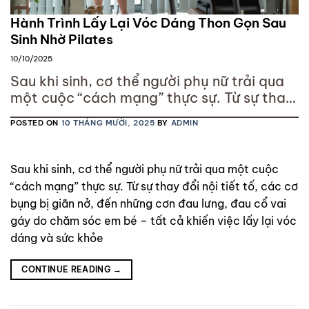
Hành Trình Lấy Lại Vóc Dáng Thon Gọn Sau
Sinh Nhờ Pilates
10/10/2025
Sau khi sinh, cơ thể người phụ nữ trải qua
một cuộc “cách mạng” thực sự. Từ sự thay
đổi nội tiết tố, các cơ bụng bị giãn nở, đến
POSTED ON
10 THÁNG MƯỜI, 2025
BY
ADMIN
những cơn đau lưng, đau cổ vai gáy do
chăm sóc em bé – tất cả khiến việc lấy lại
vóc dáng và sức khỏe
Sau khi sinh, cơ thể người phụ nữ trải qua một cuộc
“cách mạng” thực sự. Từ sự thay đổi nội tiết tố, các cơ
bụng bị giãn nở, đến những cơn đau lưng, đau cổ vai
gáy do chăm sóc em bé – tất cả khiến việc lấy lại vóc
dáng và sức khỏe
CONTINUE READING
→