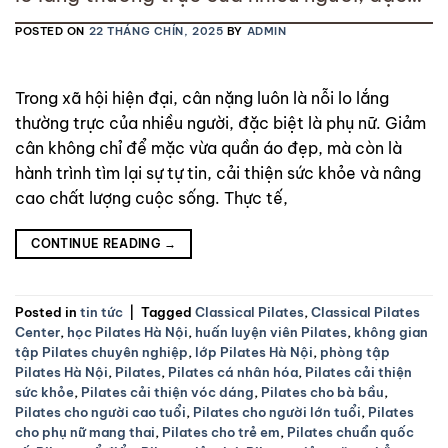
biệt là phụ nữ. Giảm cân không chỉ để mặc
POSTED ON
22 THÁNG CHÍN, 2025
BY
ADMIN
vừa quần áo đẹp, mà còn là hành trình tìm
lại sự tự tin, cải thiện sức khỏe và nâng
cao chất lượng cuộc sống. Thực tế,
Trong xã hội hiện đại, cân nặng luôn là nỗi lo lắng
thường trực của nhiều người, đặc biệt là phụ nữ. Giảm
cân không chỉ để mặc vừa quần áo đẹp, mà còn là
hành trình tìm lại sự tự tin, cải thiện sức khỏe và nâng
cao chất lượng cuộc sống. Thực tế,
CONTINUE READING
→
Posted in
tin tức
|
Tagged
Classical Pilates
,
Classical Pilates
Center
,
học Pilates Hà Nội
,
huấn luyện viên Pilates
,
không gian
tập Pilates chuyên nghiệp
,
lớp Pilates Hà Nội
,
phòng tập
Pilates Hà Nội
,
Pilates
,
Pilates cá nhân hóa
,
Pilates cải thiện
sức khỏe
,
Pilates cải thiện vóc dáng
,
Pilates cho bà bầu
,
Pilates cho người cao tuổi
,
Pilates cho người lớn tuổi
,
Pilates
cho phụ nữ mang thai
,
Pilates cho trẻ em
,
Pilates chuẩn quốc