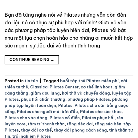
chọn hoàn hảo cho những ai muốn kết hợp
sức mạnh, sự dẻo dai và thanh tĩnh trong
Bạn đã từng nghe nói về Pilates nhưng vẫn còn đắn
đo liệu nó có thực sự phù hợp với mình? Giữa vô vàn
các phương pháp tập luyện hiện đại, Pilates nổi bật
như một lựa chọn hoàn hảo cho những ai muốn kết hợp
sức mạnh, sự dẻo dai và thanh tĩnh trong
CONTINUE READING
→
Posted in
tin tức
|
Tagged
buổi tập thử Pilates miễn phí
,
cải
thiện tư thế
,
Classical Pilates Center
,
cơ thể linh hoạt
,
giảm
căng thẳng
,
giảm đau lưng
,
hơi thở và chuyển động
,
luyện tập
Pilates
,
phục hồi chấn thương
,
phương pháp Pilates
,
phương
pháp tập luyện toàn diện
,
Pilates
,
Pilates cho cân bằng cuộc
sống
,
Pilates cho người mới bắt đầu
,
Pilates cho sức khỏe
,
Pilates cho vóc dáng
,
Pilates cổ điển
,
Pilates phục hồi
,
rèn
luyện core
,
tâm trí thanh thản
,
tăng dẻo dai
,
tăng sức bền
,
tập
Pilates
,
thay đổi cơ thể
,
thay đổi phong cách sống
,
tinh thần tự
tin
,
trải nghiệm Pilates