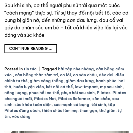
vóc dáng và sức khỏe
Sau khi sinh, cơ thể người phụ nữ trải qua một cuộc
“cách mạng” thực sự. Từ sự thay đổi nội tiết tố, các cơ
bụng bị giãn nở, đến những cơn đau lưng, đau cổ vai
gáy do chăm sóc em bé – tất cả khiến việc lấy lại vóc
dáng và sức khỏe
CONTINUE READING
→
Posted in
tin tức
|
Tagged
bài tập nhẹ nhàng
,
cân bằng cảm
xúc.
,
cân bằng thân tâm trí
,
cơ lõi
,
cơ sàn chậu
,
dẻo dai
,
điều
chỉnh tư thế
,
giảm căng thẳng
,
giảm đau lưng
,
hạnh phúc
,
hơi
thở
,
huấn luyện viên
,
kết nối cơ thể
,
low-impact
,
mẹ sau sinh
,
năng lượng
,
phục hồi cơ thể
,
phục hồi sau sinh
,
Pilates
,
Pilates
cho người mới
,
Pilates Mat
,
Pilates Reformer
,
săn chắc
,
sau
sinh
,
sức khỏe toàn diện
,
sức mạnh cơ bụng
,
tái sinh
,
tập
Pilates đúng cách
,
thiên chức làm mẹ
,
thon gọn
,
thư giãn
,
tự
tin
,
vóc dáng