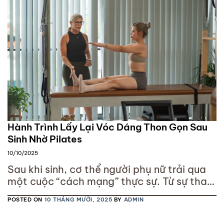
Hành Trình Lấy Lại Vóc Dáng Thon Gọn Sau
Sinh Nhờ Pilates
10/10/2025
Sau khi sinh, cơ thể người phụ nữ trải qua
một cuộc “cách mạng” thực sự. Từ sự thay
đổi nội tiết tố, các cơ bụng bị giãn nở, đến
POSTED ON
10 THÁNG MƯỜI, 2025
BY
ADMIN
những cơn đau lưng, đau cổ vai gáy do
chăm sóc em bé – tất cả khiến việc lấy lại