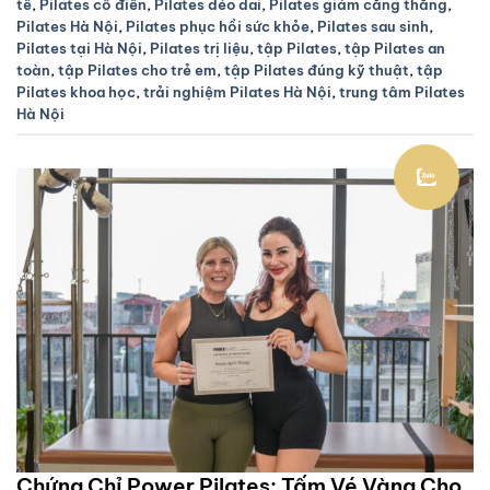
tế
,
Pilates cổ điển
,
Pilates dẻo dai
,
Pilates giảm căng thẳng
,
Pilates Hà Nội
,
Pilates phục hồi sức khỏe
,
Pilates sau sinh
,
Pilates tại Hà Nội
,
Pilates trị liệu
,
tập Pilates
,
tập Pilates an
toàn
,
tập Pilates cho trẻ em
,
tập Pilates đúng kỹ thuật
,
tập
Pilates khoa học
,
trải nghiệm Pilates Hà Nội
,
trung tâm Pilates
Hà Nội
Chứng Chỉ Power Pilates: Tấm Vé Vàng Cho