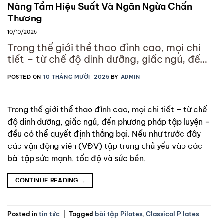
Nâng Tầm Hiệu Suất Và Ngăn Ngừa Chấn
Thương
10/10/2025
Trong thế giới thể thao đỉnh cao, mọi chi
tiết – từ chế độ dinh dưỡng, giấc ngủ, đến
phương pháp tập luyện – đều có thể quyết
POSTED ON
10 THÁNG MƯỜI, 2025
BY
ADMIN
định thắng bại. Nếu như trước đây các vận
động viên (VĐV) tập trung chủ yếu vào
các bài tập sức mạnh, tốc độ và sức bền,
Trong thế giới thể thao đỉnh cao, mọi chi tiết – từ chế
độ dinh dưỡng, giấc ngủ, đến phương pháp tập luyện –
đều có thể quyết định thắng bại. Nếu như trước đây
các vận động viên (VĐV) tập trung chủ yếu vào các
bài tập sức mạnh, tốc độ và sức bền,
CONTINUE READING
→
Posted in
tin tức
|
Tagged
bài tập Pilates
,
Classical Pilates