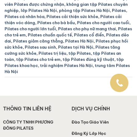
viên Pilates được chứng nhận
,
không gian tập Pilates chuyên
nghiệp
,
lớp Pilates Hà Nội
,
phòng tập Pilates Hà Nội
,
Pilates
,
Pilates cá nhân hóa
,
Pilates cải thiện sức khỏe
,
Pilates cải
thiện vóc dáng
,
Pilates cho bà bầu
,
Pilates cho người cao tuổi
,
Pilates cho người lớn tuổi
,
Pilates cho phụ nữ mang thai
,
Pilates
cho trẻ em
,
Pilates chuẩn quốc tế
,
Pilates cổ điển
,
Pilates dẻo
dai
,
Pilates giảm căng thẳng
,
Pilates Hà Nội
,
Pilates phục hồi
sức khỏe
,
Pilates sau sinh
,
Pilates tại Hà Nội
,
Pilates tăng
cường sức khỏe
,
Pilates trị liệu
,
tập Pilates
,
tập Pilates an
toàn
,
tập Pilates cho trẻ em
,
tập Pilates đúng kỹ thuật
,
tập
Pilates khoa học
,
trải nghiệm Pilates Hà Nội
,
trung tâm Pilates
Hà Nội
THÔNG TIN LIÊN HỆ
DỊCH VỤ CHÍNH
CÔNG TY TNHH PHƯƠNG
Đào Tạo Giáo Viên
ĐÔNG PILATES
Đăng Ký Lớp Học