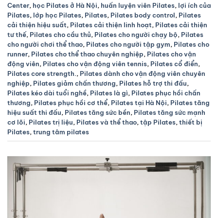
Center
,
học Pilates ở Hà Nội
,
huấn luyện viên Pilates
,
lợi ích của
Pilates
,
lớp học Pilates
,
Pilates
,
Pilates body control
,
Pilates
cải thiện hiệu suất
,
Pilates cải thiện linh hoạt
,
Pilates cải thiện
tư thế
,
Pilates cho cầu thủ
,
Pilates cho người chạy bộ
,
Pilates
cho người chơi thể thao
,
Pilates cho người tập gym
,
Pilates cho
runner
,
Pilates cho thể thao chuyên nghiệp
,
Pilates cho vận
động viên
,
Pilates cho vận động viên tennis
,
Pilates cổ điển
,
Pilates core strength.
,
Pilates dành cho vận động viên chuyên
nghiệp
,
Pilates giảm chấn thương
,
Pilates hỗ trợ thi đấu
,
Pilates kéo dài tuổi nghề
,
Pilates là gì
,
Pilates phục hồi chấn
thương
,
Pilates phục hồi cơ thể
,
Pilates tại Hà Nội
,
Pilates tăng
hiệu suất thi đấu
,
Pilates tăng sức bền
,
Pilates tăng sức mạnh
cơ lõi
,
Pilates trị liệu
,
Pilates và thể thao
,
tập Pilates
,
thiết bị
Pilates
,
trung tâm pilates