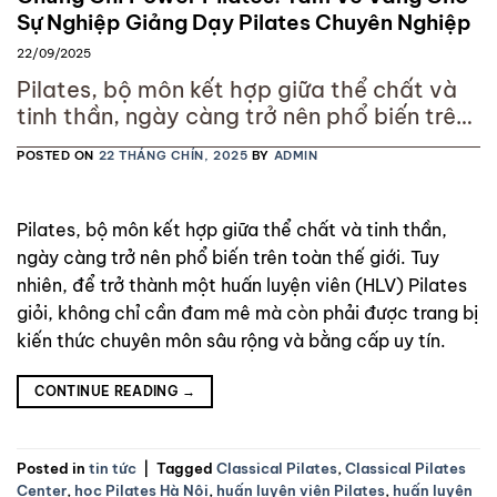
Sự Nghiệp Giảng Dạy Pilates Chuyên Nghiệp
22/09/2025
Pilates, bộ môn kết hợp giữa thể chất và
tinh thần, ngày càng trở nên phổ biến trên
toàn thế giới. Tuy nhiên, để trở thành một
POSTED ON
22 THÁNG CHÍN, 2025
BY
ADMIN
huấn luyện viên (HLV) Pilates giỏi, không
chỉ cần đam mê mà còn phải được trang bị
kiến thức chuyên môn sâu rộng và bằng
Pilates, bộ môn kết hợp giữa thể chất và tinh thần,
cấp uy tín.
ngày càng trở nên phổ biến trên toàn thế giới. Tuy
nhiên, để trở thành một huấn luyện viên (HLV) Pilates
giỏi, không chỉ cần đam mê mà còn phải được trang bị
kiến thức chuyên môn sâu rộng và bằng cấp uy tín.
CONTINUE READING
→
Posted in
tin tức
|
Tagged
Classical Pilates
,
Classical Pilates
Center
,
học Pilates Hà Nội
,
huấn luyện viên Pilates
,
huấn luyện