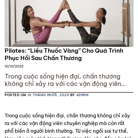
Pilates: “Liều Thuốc Vàng” Cho Quá Trình
Phục Hồi Sau Chấn Thương
10/10/2025
Trong cuộc sống hiện đại, chấn thương
không chỉ xảy ra với các vận động viên
chuyên nghiệp mà còn rất phổ biến ở người
POSTED ON
10 THÁNG MƯỜI, 2025
BY
ADMIN
bình thường. Từ việc ngồi sai tư thế, làm
việc máy tính trong thời gian dài, cho đến
các tai nạn thể thao – tất cả đều có thể
Trong cuộc sống hiện đại, chấn thương không chỉ xảy
khiến
ra với các vận động viên chuyên nghiệp mà còn rất
phổ biến ở người bình thường. Từ việc ngồi sai tư thế,