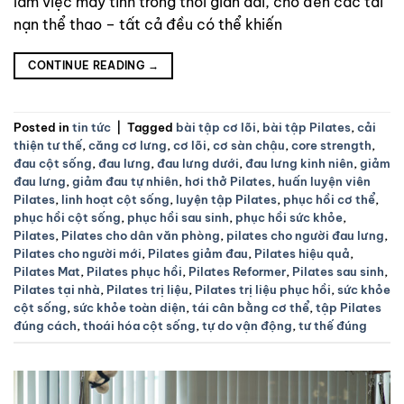
làm việc máy tính trong thời gian dài, cho đến các tai
nạn thể thao – tất cả đều có thể khiến
CONTINUE READING
→
Posted in
tin tức
|
Tagged
bài tập cơ lõi
,
bài tập Pilates
,
cải
thiện tư thế
,
căng cơ lưng
,
cơ lõi
,
cơ sàn chậu
,
core strength
,
đau cột sống
,
đau lưng
,
đau lưng dưới
,
đau lưng kinh niên
,
giảm
đau lưng
,
giảm đau tự nhiên
,
hơi thở Pilates
,
huấn luyện viên
Pilates
,
linh hoạt cột sống
,
luyện tập Pilates
,
phục hồi cơ thể
,
phục hồi cột sống
,
phục hồi sau sinh
,
phục hồi sức khỏe
,
Pilates
,
Pilates cho dân văn phòng
,
pilates cho người đau lưng
,
Pilates cho người mới
,
Pilates giảm đau
,
Pilates hiệu quả
,
Pilates Mat
,
Pilates phục hồi
,
Pilates Reformer
,
Pilates sau sinh
,
Pilates tại nhà
,
Pilates trị liệu
,
Pilates trị liệu phục hồi
,
sức khỏe
cột sống
,
sức khỏe toàn diện
,
tái cân bằng cơ thể
,
tập Pilates
đúng cách
,
thoái hóa cột sống
,
tự do vận động
,
tư thế đúng