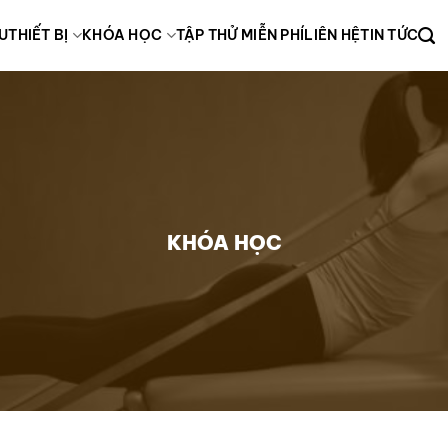
ỆU
THIẾT BỊ
KHÓA HỌC
TẬP THỬ MIỄN PHÍ
LIÊN HỆ
TIN TỨC
KHÓA HỌC