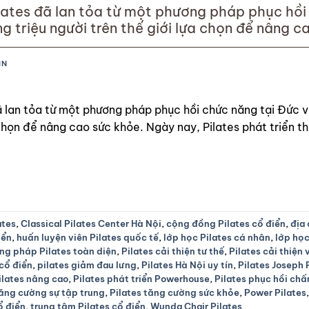
lates đã lan tỏa từ một phương pháp phục hồi
 triệu người trên thế giới lựa chọn để nâng c
 hướng chính: Pilates Cổ Điển (Classical Pilate
IN
ã lan tỏa từ một phương pháp phục hồi chức năng tại Đức 
 chọn để nâng cao sức khỏe. Ngày nay, Pilates phát triển t
ates
,
Classical Pilates Center Hà Nội
,
cộng đồng Pilates cổ điển
,
địa 
iển
,
huấn luyện viên Pilates quốc tế
,
lớp học Pilates cá nhân
,
lớp học
ng pháp Pilates toàn diện
,
Pilates cải thiện tư thế
,
Pilates cải thiện
 cổ điển
,
pilates giảm đau lưng
,
Pilates Hà Nội uy tín
,
Pilates Joseph 
ilates nâng cao
,
Pilates phát triển Powerhouse
,
Pilates phục hồi ch
tăng cường sự tập trung
,
Pilates tăng cường sức khỏe
,
Power Pilates
cổ điển
,
trung tâm Pilates cổ điển
,
Wunda Chair Pilates