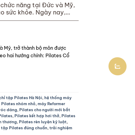
 chức năng tại Đức và Mỹ,
ao sức khỏe. Ngày nay,
s) và Pilates
và Mỹ, trở thành bộ môn được
heo hai hướng chính: Pilates Cổ
chỉ tập Pilates Hà Nội
,
hệ thống máy
 Pilates nhóm nhỏ
,
máy Reformer
 vóc dáng
,
Pilates cho người mới bắt
Pilates
,
Pilates kết hợp hơi thở
,
Pilates
ấn thương
,
Pilates rèn luyện kỷ luật
,
,
tập Pilates đúng chuẩn
,
trải nghiệm