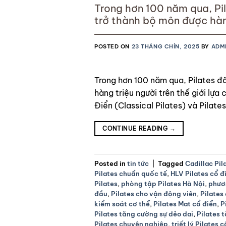
Trong hơn 100 năm qua, Pi
trở thành bộ môn được hàng
Pilates phát triển theo hai
POSTED ON
23 THÁNG CHÍN, 2025
BY
ADM
Trong hơn 100 năm qua, Pilates đ
hàng triệu người trên thế giới lựa
Điển (Classical Pilates) và Pilates
CONTINUE READING
→
Posted in
tin tức
|
Tagged
Cadillac Pil
Pilates chuẩn quốc tế
,
HLV Pilates cổ đ
Pilates
,
phòng tập Pilates Hà Nội
,
phươ
đầu
,
Pilates cho vận động viên
,
Pilates
kiểm soát cơ thể
,
Pilates Mat cổ điển
,
P
Pilates tăng cường sự dẻo dai
,
Pilates 
Pilates chuyên nghiệp
,
triết lý Pilates 