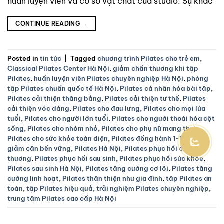
huấn luyện viên và cơ sở vật chất của studio. Sự khác
CONTINUE READING
→
Posted in
tin tức
|
Tagged
chương trình Pilates cho trẻ em
,
Classical Pilates Center Hà Nội
,
giảm chấn thương khi tập
Pilates
,
huấn luyện viên Pilates chuyên nghiệp Hà Nội
,
phòng
tập Pilates chuẩn quốc tế Hà Nội
,
Pilates cá nhân hóa bài tập
,
Pilates cải thiện thăng bằng
,
Pilates cải thiện tư thế
,
Pilates
cải thiện vóc dáng
,
Pilates cho đau lưng
,
Pilates cho mọi lứa
tuổi
,
Pilates cho người lớn tuổi
,
Pilates cho người thoái hóa cột
sống
,
Pilates cho nhóm nhỏ
,
Pilates cho phụ nữ mang thai
,
Pilates cho sức khỏe toàn diện
,
Pilates đồng hành 1-1
,
Pilates
giảm cân bền vững
,
Pilates Hà Nội
,
Pilates phục hồi chấn
thương
,
Pilates phục hồi sau sinh
,
Pilates phục hồi sức khỏe
,
Pilates sau sinh Hà Nội
,
Pilates tăng cường cơ lõi
,
Pilates tăng
cường linh hoạt
,
Pilates thân thiện như gia đình
,
tập Pilates an
toàn
,
tập Pilates hiệu quả
,
trải nghiệm Pilates chuyên nghiệp
,
trung tâm Pilates cao cấp Hà Nội