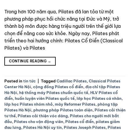
nâng cao sức khỏe. Ngày nay, Pilates phát
triển theo hai hướng chính: Pilates Cổ Điển
Trong hơn 100 năm qua, Pilates đã lan tỏa từ một
(Classical Pilates) và Pilates
phương pháp phục hồi chức năng tại Đức và Mỹ, trở
thành bộ môn được hàng triệu người trên thế giới lựa
chọn để nâng cao sức khỏe. Ngày nay, Pilates phát
triển theo hai hướng chính: Pilates Cổ Điển (Classical
Pilates) và Pilates
CONTINUE READING
→
Posted in
tin tức
|
Tagged
Cadillac Pilates
,
Classical Pilates
Center Hà Nội
,
cộng đồng Pilates cổ điển
,
địa chỉ tập Pilates
Hà Nội
,
hệ thống máy Pilates chuẩn quốc tế
,
HLV Pilates cổ
điển
,
huấn luyện viên Pilates quốc tế
,
lớp học Pilates cá nhân
,
lớp học Pilates nhóm nhỏ
,
máy Reformer Pilates
,
phòng tập
Pilates Hà Nội
,
phương pháp Pilates toàn diện
,
Pilates cải thiện
tư thế
,
Pilates cải thiện vóc dáng
,
Pilates cho người mới bắt
đầu
,
Pilates cho vận động viên
,
Pilates cổ điển
,
pilates giảm
đau lưng
,
Pilates Hà Nội uy tín
,
Pilates Joseph Pilates
,
Pilates