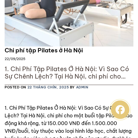
Chi phí tập Pilates ở Hà Nội
22/09/2025
1. Chi Phí Tập Pilates Ở Hà Nội: Vì Sao Có
Sự Chênh Lệch? Tại Hà Nội, chi phí cho
một buổi tập Pilates dao động khá rộng,
POSTED ON
22 THÁNG CHÍN, 2025
BY
ADMIN
từ 150.000 VNĐ đến 1.500.000 VNĐ/buổi,
tùy thuộc vào loại hình lớp học, chất
lượng huấn luyện viên và cơ sở vật chất
1. Chi Phí Tập Pilates Ở Hà Nội: Vì Sao Có Sự Chênh
của studio. Sự khác
Lệch? Tại Hà Nội, chi phí cho một buổi tập Pilates dao
động khá rộng, từ 150.000 VNĐ đến 1.500.000
VNĐ/buổi, tùy thuộc vào loại hình lớp học, chất lượng