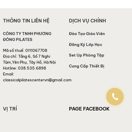
THÔNG TIN LIÊN HỆ
DỊCH VỤ CHÍNH
CÔNG TY TNHH PHƯƠNG
Đào Tạo Giáo Viên
ĐÔNG PILATES
Đăng Ký Lớp Học
Mã số thuế:
0111067708
Set Up Phòng Tập
Địa chỉ:
Tầng 6, Số 7 Nghi
Tàm,Yên Phụ, Tây Hồ, Hà Nội
Cung Cấp Thiết Bị
Hotline:
038.535.6898
Email:
classicalpilatescentervn@gmail.com
VỊ TRÍ
PAGE FACEBOOK