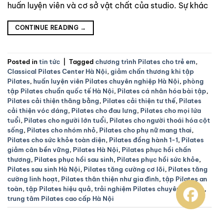
huấn luyện viên và cơ sở vật chất của studio. Sự khác
CONTINUE READING
→
Posted in
tin tức
|
Tagged
chương trình Pilates cho trẻ em
,
Classical Pilates Center Hà Nội
,
giảm chấn thương khi tập
Pilates
,
huấn luyện viên Pilates chuyên nghiệp Hà Nội
,
phòng
tập Pilates chuẩn quốc tế Hà Nội
,
Pilates cá nhân hóa bài tập
,
Pilates cải thiện thăng bằng
,
Pilates cải thiện tư thế
,
Pilates
cải thiện vóc dáng
,
Pilates cho đau lưng
,
Pilates cho mọi lứa
tuổi
,
Pilates cho người lớn tuổi
,
Pilates cho người thoái hóa cột
sống
,
Pilates cho nhóm nhỏ
,
Pilates cho phụ nữ mang thai
,
Pilates cho sức khỏe toàn diện
,
Pilates đồng hành 1-1
,
Pilates
giảm cân bền vững
,
Pilates Hà Nội
,
Pilates phục hồi chấn
thương
,
Pilates phục hồi sau sinh
,
Pilates phục hồi sức khỏe
,
Pilates sau sinh Hà Nội
,
Pilates tăng cường cơ lõi
,
Pilates tăng
cường linh hoạt
,
Pilates thân thiện như gia đình
,
tập Pilates an
toàn
,
tập Pilates hiệu quả
,
trải nghiệm Pilates chuyên nghiệp
,
trung tâm Pilates cao cấp Hà Nội