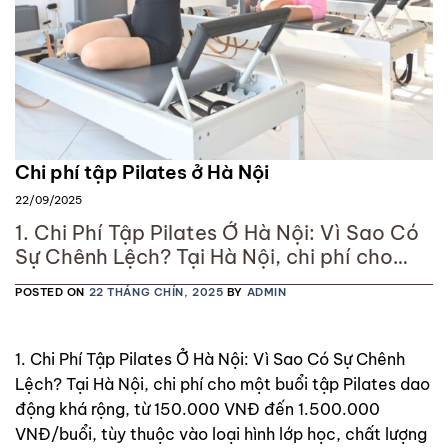
Chi phí tập Pilates ở Hà Nội
22/09/2025
1. Chi Phí Tập Pilates Ở Hà Nội: Vì Sao Có
Sự Chênh Lệch? Tại Hà Nội, chi phí cho
một buổi tập Pilates dao động khá rộng,
POSTED ON
22 THÁNG CHÍN, 2025
BY
ADMIN
từ 150.000 VNĐ đến 1.500.000 VNĐ/buổi,
tùy thuộc vào loại hình lớp học, chất
lượng huấn luyện viên và cơ sở vật chất
1. Chi Phí Tập Pilates Ở Hà Nội: Vì Sao Có Sự Chênh
của studio. Sự khác
Lệch? Tại Hà Nội, chi phí cho một buổi tập Pilates dao
động khá rộng, từ 150.000 VNĐ đến 1.500.000
VNĐ/buổi, tùy thuộc vào loại hình lớp học, chất lượng