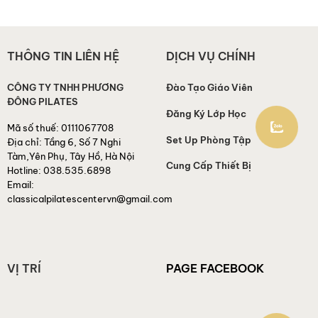
THÔNG TIN LIÊN HỆ
DỊCH VỤ CHÍNH
CÔNG TY TNHH PHƯƠNG
Đào Tạo Giáo Viên
ĐÔNG PILATES
Đăng Ký Lớp Học
Mã số thuế:
0111067708
Set Up Phòng Tập
Địa chỉ:
Tầng 6, Số 7 Nghi
Tàm,Yên Phụ, Tây Hồ, Hà Nội
Cung Cấp Thiết Bị
Hotline:
038.535.6898
Email:
classicalpilatescentervn@gmail.com
VỊ TRÍ
PAGE FACEBOOK