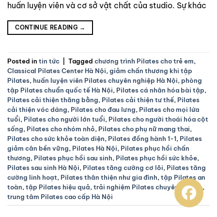
huấn luyện viên và cơ sở vật chất của studio. Sự khác
CONTINUE READING
→
Posted in
tin tức
|
Tagged
chương trình Pilates cho trẻ em
,
Classical Pilates Center Hà Nội
,
giảm chấn thương khi tập
Pilates
,
huấn luyện viên Pilates chuyên nghiệp Hà Nội
,
phòng
tập Pilates chuẩn quốc tế Hà Nội
,
Pilates cá nhân hóa bài tập
,
Pilates cải thiện thăng bằng
,
Pilates cải thiện tư thế
,
Pilates
cải thiện vóc dáng
,
Pilates cho đau lưng
,
Pilates cho mọi lứa
tuổi
,
Pilates cho người lớn tuổi
,
Pilates cho người thoái hóa cột
sống
,
Pilates cho nhóm nhỏ
,
Pilates cho phụ nữ mang thai
,
Pilates cho sức khỏe toàn diện
,
Pilates đồng hành 1-1
,
Pilates
giảm cân bền vững
,
Pilates Hà Nội
,
Pilates phục hồi chấn
thương
,
Pilates phục hồi sau sinh
,
Pilates phục hồi sức khỏe
,
Pilates sau sinh Hà Nội
,
Pilates tăng cường cơ lõi
,
Pilates tăng
cường linh hoạt
,
Pilates thân thiện như gia đình
,
tập Pilates an
toàn
,
tập Pilates hiệu quả
,
trải nghiệm Pilates chuyên nghiệp
,
trung tâm Pilates cao cấp Hà Nội