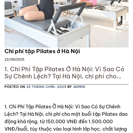
Chi phí tập Pilates ở Hà Nội
22/09/2025
1. Chi Phí Tập Pilates Ở Hà Nội: Vì Sao Có
Sự Chênh Lệch? Tại Hà Nội, chi phí cho
một buổi tập Pilates dao động khá rộng,
POSTED ON
22 THÁNG CHÍN, 2025
BY
ADMIN
từ 150.000 VNĐ đến 1.500.000 VNĐ/buổi,
tùy thuộc vào loại hình lớp học, chất
lượng huấn luyện viên và cơ sở vật chất
1. Chi Phí Tập Pilates Ở Hà Nội: Vì Sao Có Sự Chênh
của studio. Sự khác
Lệch? Tại Hà Nội, chi phí cho một buổi tập Pilates dao
động khá rộng, từ 150.000 VNĐ đến 1.500.000
VNĐ/buổi, tùy thuộc vào loại hình lớp học, chất lượng