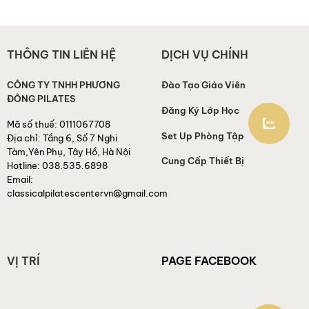
THÔNG TIN LIÊN HỆ
DỊCH VỤ CHÍNH
CÔNG TY TNHH PHƯƠNG
Đào Tạo Giáo Viên
ĐÔNG PILATES
Đăng Ký Lớp Học
Mã số thuế:
0111067708
Set Up Phòng Tập
Địa chỉ:
Tầng 6, Số 7 Nghi
Tàm,Yên Phụ, Tây Hồ, Hà Nội
Cung Cấp Thiết Bị
Hotline:
038.535.6898
Email:
classicalpilatescentervn@gmail.com
VỊ TRÍ
PAGE FACEBOOK