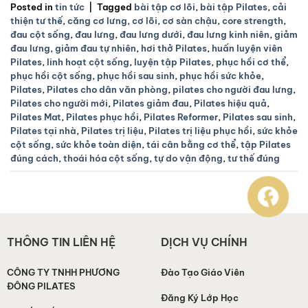
Posted in
tin tức
|
Tagged
bài tập cơ lõi
,
bài tập Pilates
,
cải
thiện tư thế
,
căng cơ lưng
,
cơ lõi
,
cơ sàn chậu
,
core strength
,
đau cột sống
,
đau lưng
,
đau lưng dưới
,
đau lưng kinh niên
,
giảm
đau lưng
,
giảm đau tự nhiên
,
hơi thở Pilates
,
huấn luyện viên
Pilates
,
linh hoạt cột sống
,
luyện tập Pilates
,
phục hồi cơ thể
,
phục hồi cột sống
,
phục hồi sau sinh
,
phục hồi sức khỏe
,
Pilates
,
Pilates cho dân văn phòng
,
pilates cho người đau lưng
,
Pilates cho người mới
,
Pilates giảm đau
,
Pilates hiệu quả
,
Pilates Mat
,
Pilates phục hồi
,
Pilates Reformer
,
Pilates sau sinh
,
Pilates tại nhà
,
Pilates trị liệu
,
Pilates trị liệu phục hồi
,
sức khỏe
cột sống
,
sức khỏe toàn diện
,
tái cân bằng cơ thể
,
tập Pilates
đúng cách
,
thoái hóa cột sống
,
tự do vận động
,
tư thế đúng
THÔNG TIN LIÊN HỆ
DỊCH VỤ CHÍNH
CÔNG TY TNHH PHƯƠNG
Đào Tạo Giáo Viên
ĐÔNG PILATES
Đăng Ký Lớp Học