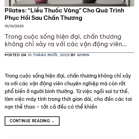
Pilates: “Liều Thuốc Vàng” Cho Quá Trình
Phục Hồi Sau Chấn Thương
10/10/2025
Trong cuộc sống hiện đại, chấn thương
không chỉ xảy ra với các vận động viên
chuyên nghiệp mà còn rất phổ biến ở người
POSTED ON
10 THÁNG MƯỜI, 2025
BY
ADMIN
bình thường. Từ việc ngồi sai tư thế, làm
việc máy tính trong thời gian dài, cho đến
các tai nạn thể thao – tất cả đều có thể
Trong cuộc sống hiện đại, chấn thương không chỉ xảy
khiến
ra với các vận động viên chuyên nghiệp mà còn rất
phổ biến ở người bình thường. Từ việc ngồi sai tư thế,
làm việc máy tính trong thời gian dài, cho đến các tai
nạn thể thao – tất cả đều có thể khiến
CONTINUE READING
→