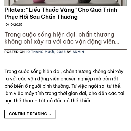
Pilates: “Liều Thuốc Vàng” Cho Quá Trình
Phục Hồi Sau Chấn Thương
10/10/2025
Trong cuộc sống hiện đại, chấn thương
không chỉ xảy ra với các vận động viên
chuyên nghiệp mà còn rất phổ biến ở người
POSTED ON
10 THÁNG MƯỜI, 2025
BY
ADMIN
bình thường. Từ việc ngồi sai tư thế, làm
việc máy tính trong thời gian dài, cho đến
các tai nạn thể thao – tất cả đều có thể
Trong cuộc sống hiện đại, chấn thương không chỉ xảy
khiến
ra với các vận động viên chuyên nghiệp mà còn rất
phổ biến ở người bình thường. Từ việc ngồi sai tư thế,
làm việc máy tính trong thời gian dài, cho đến các tai
nạn thể thao – tất cả đều có thể khiến
CONTINUE READING
→