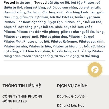
Posted in
tin tức
|
Tagged
bài tập cơ lõi
,
bài tập Pilates
,
cải
thiện tư thế
,
căng cơ lưng
,
cơ lõi
,
cơ sàn chậu
,
core strength
,
đau cột sống
,
đau lưng
,
đau lưng dưới
,
đau lưng kinh niên
,
giảm
đau lưng
,
giảm đau tự nhiên
,
hơi thở Pilates
,
huấn luyện viên
Pilates
,
linh hoạt cột sống
,
luyện tập Pilates
,
phục hồi cơ thể
,
phục hồi cột sống
,
phục hồi sau sinh
,
phục hồi sức khỏe
,
Pilates
,
Pilates cho dân văn phòng
,
pilates cho người đau lưng
,
Pilates cho người mới
,
Pilates giảm đau
,
Pilates hiệu quả
,
Pilates Mat
,
Pilates phục hồi
,
Pilates Reformer
,
Pilates sau sinh
,
Pilates tại nhà
,
Pilates trị liệu
,
Pilates trị liệu phục hồi
,
sức khỏe
cột sống
,
sức khỏe toàn diện
,
tái cân bằng cơ thể
,
tập Pilates
đúng cách
,
thoái hóa cột sống
,
tự do vận động
,
tư thế đúng
THÔNG TIN LIÊN HỆ
DỊCH VỤ CHÍNH
CÔNG TY TNHH PHƯƠNG
Đào Tạo Giáo Viên
ĐÔNG PILATES
Đăng Ký Lớp Học