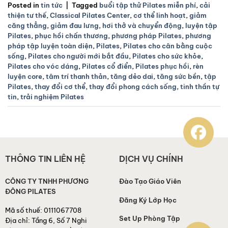
Posted in
tin tức
|
Tagged
buổi tập thử Pilates miễn phí
,
cải
thiện tư thế
,
Classical Pilates Center
,
cơ thể linh hoạt
,
giảm
căng thẳng
,
giảm đau lưng
,
hơi thở và chuyển động
,
luyện tập
Pilates
,
phục hồi chấn thương
,
phương pháp Pilates
,
phương
pháp tập luyện toàn diện
,
Pilates
,
Pilates cho cân bằng cuộc
sống
,
Pilates cho người mới bắt đầu
,
Pilates cho sức khỏe
,
Pilates cho vóc dáng
,
Pilates cổ điển
,
Pilates phục hồi
,
rèn
luyện core
,
tâm trí thanh thản
,
tăng dẻo dai
,
tăng sức bền
,
tập
Pilates
,
thay đổi cơ thể
,
thay đổi phong cách sống
,
tinh thần tự
tin
,
trải nghiệm Pilates
THÔNG TIN LIÊN HỆ
DỊCH VỤ CHÍNH
CÔNG TY TNHH PHƯƠNG
Đào Tạo Giáo Viên
ĐÔNG PILATES
Đăng Ký Lớp Học
Mã số thuế:
0111067708
Set Up Phòng Tập
Địa chỉ:
Tầng 6, Số 7 Nghi