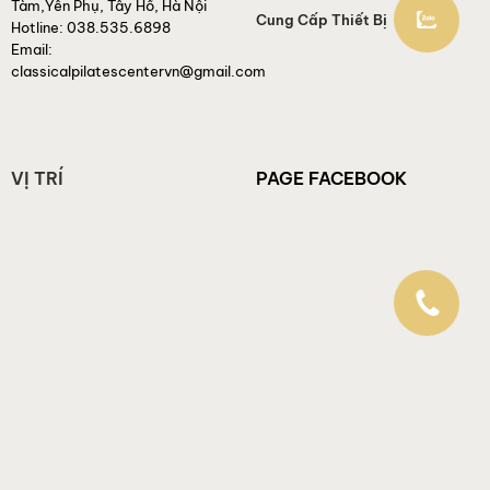
Tàm,Yên Phụ, Tây Hồ, Hà Nội
Cung Cấp Thiết Bị
Hotline:
038.535.6898
Email:
classicalpilatescentervn@gmail.com
VỊ TRÍ
PAGE FACEBOOK