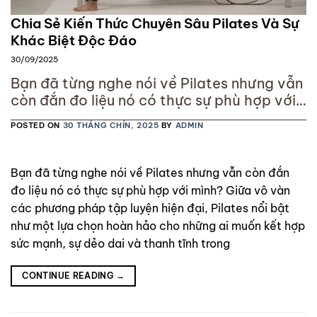
Chia Sẻ Kiến Thức Chuyên Sâu Pilates Và Sự
Khác Biệt Độc Đáo
30/09/2025
Bạn đã từng nghe nói về Pilates nhưng vẫn
còn đắn đo liệu nó có thực sự phù hợp với
mình? Giữa vô vàn các phương pháp tập
POSTED ON
30 THÁNG CHÍN, 2025
BY
ADMIN
luyện hiện đại, Pilates nổi bật như một lựa
chọn hoàn hảo cho những ai muốn kết hợp
sức mạnh, sự dẻo dai và thanh tĩnh trong
Bạn đã từng nghe nói về Pilates nhưng vẫn còn đắn
đo liệu nó có thực sự phù hợp với mình? Giữa vô vàn
các phương pháp tập luyện hiện đại, Pilates nổi bật
như một lựa chọn hoàn hảo cho những ai muốn kết hợp
sức mạnh, sự dẻo dai và thanh tĩnh trong
CONTINUE READING
→